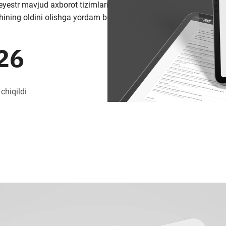
 reyestr mavjud axborot tizimlarining
shining oldini olishga yordam beradi..
26
 chiqildi