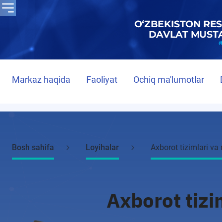
Markaz haqida
Faoliyat
Ochiq ma'lumotlar
Bosh sahifa
Loyihalar
Axborot tizimlari va 
Axborot tizi