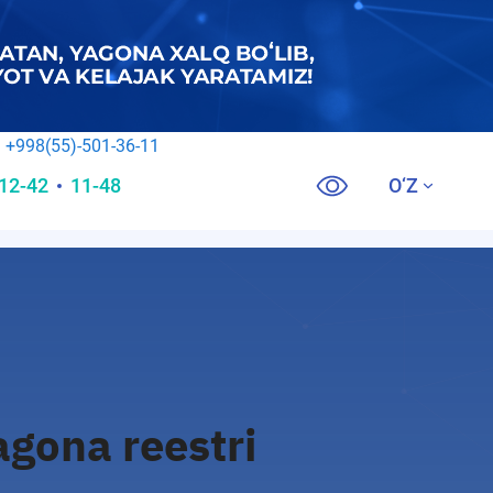
Korrupsiyaga qarshi ishonch telefoni
+998(55)-501-36-11
12-42
11-48
O‘Z
Call Center
agona reestri