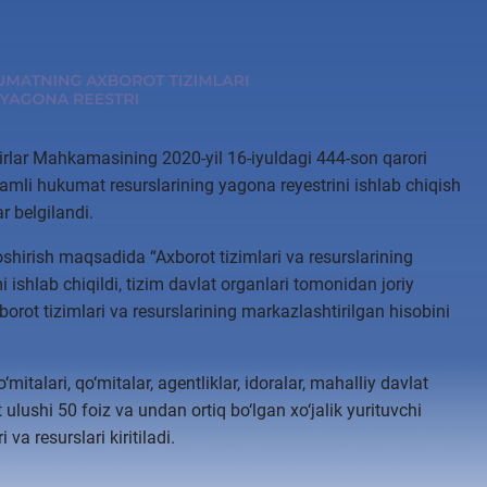
irlar Mahkamasining 2020-yil 16-iyuldagi 444-son qarori
qamli hukumat resurslarining yagona reyestrini ishlab chiqish
ar belgilandi.
oshirish maqsadida “Axborot tizimlari va resurslarining
i ishlab chiqildi, tizim davlat organlari tomonidan joriy
xborot tizimlari va resurslarining markazlashtirilgan hisobini
‘mitalari, qo‘mitalar, agentliklar, idoralar, mahalliy davlat
 ulushi 50 foiz va undan ortiq bo‘lgan xo‘jalik yurituvchi
va resurslari kiritiladi.