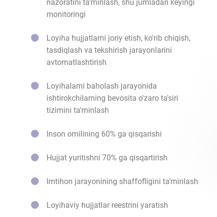
nazoratini ta’minlash, shu jumladan keyingi
monitoringi
Loyiha hujjatlarni joriy etish, ko'rib chiqish,
tasdiqlash va tekshirish jarayonlarini
avtomatlashtirish
Loyihalarni baholash jarayonida
ishtirokchilarning bevosita o'zaro ta'siri
tizimini ta'minlash
Inson omilining 60% ga qisqarishi
Hujjat yuritishni 70% ga qisqartirish
Imtihon jarayonining shaffofligini ta’minlash
Loyihaviy hujjatlar reestrini yaratish