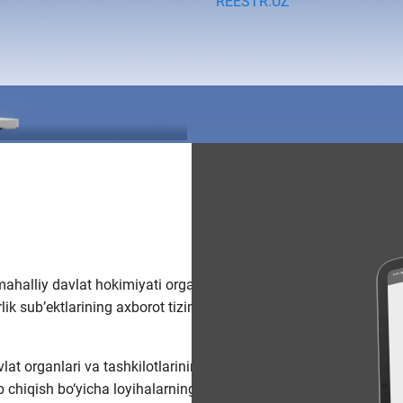
REESTR.UZ
, mahalliy davlat hokimiyati organlari
ik sub’ektlarining axborot tizimlari va
vlat organlari va tashkilotlarining
ab chiqish bo‘yicha loyihalarning amalga