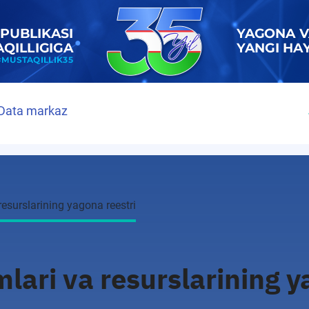
Data markaz
resurslarining yagona reestri
mlari va resurslarining y