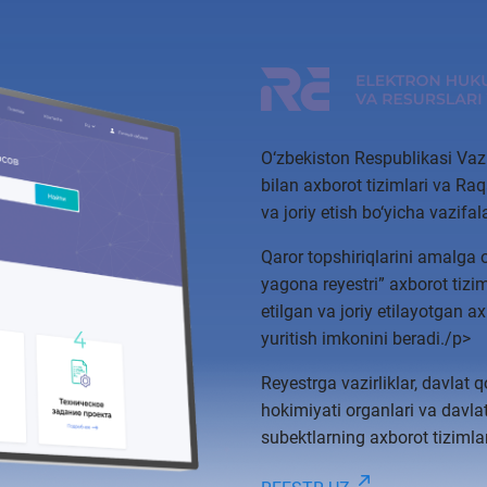
O‘zbekiston Respublikasi Vaz
bilan axborot tizimlari va Ra
va joriy etish bo‘yicha vazifal
Qaror topshiriqlarini amalga 
yagona reyestri” axborot tizim
etilgan va joriy etilayotgan a
yuritish imkonini beradi./p>
Reyestrga vazirliklar, davlat qo
hokimiyati organlari va davlat
subektlarning axborot tizimlari 