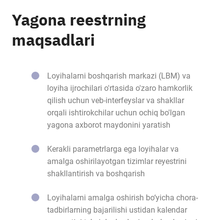
Yagona reestrning
maqsadlari
Loyihalarni boshqarish markazi (LBM) va
loyiha ijrochilari o'rtasida o'zaro hamkorlik
qilish uchun veb-interfeyslar va shakllar
orqali ishtirokchilar uchun ochiq bo'lgan
yagona axborot maydonini yaratish
Kerakli parametrlarga ega loyihalar va
amalga oshirilayotgan tizimlar reyestrini
shakllantirish va boshqarish
Loyihalarni amalga oshirish bo‘yicha chora-
tadbirlarning bajarilishi ustidan kalendar