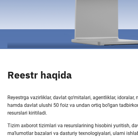
Reestr haqida
Reyestrga vazirliklar, davlat qo‘mitalari, agentliklar, idoralar
hamda davlat ulushi 50 foiz va undan ortiq bo‘lgan tadbirkorl
resurslari kiritiladi.
Tizim axborot tizimlari va resurslarining hisobini yuritish, da
ma’lumotlar bazalari va dasturiy texnologiyalari, ularni ishl