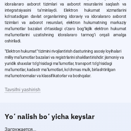
idoralararo axborot tizimlari va axborot resurslarini saqlash va
integratsiyasini taʼminlaydi. Elektron hukumat xizmatlarini
koʼrsatadigan davlat organlarining idoraviy va idoralararo axborot
tizimlari va axborot resurslari, elektron hukumatning markaziy
maʼlumotlar bazalari oʼrtasidagi oʼzaro bogʼliqlik elektron hukumat
maʼlumotlarini uzatishning idoralararo tarmogʼi orqali amalga
oshiriladi.
"Elektron hukumat" tizimini rivojlantirish dasturining asosiy loyihalari
milliy maʼlumotlar bazalari va registrlarini shakllantirishdir: jismoniy va
yuridik shaxslar toʼgʼrisidagi maʼlumotlar, transport toʼgʼrisidagi
maʼlumotlar, kadastr maʼlumotlari, koʼchmas mulk, birlashtirilgan
maʼlumotnomalar va klassifikatorlar va boshqalar.
Tavsifni yashirish
Yoʼnalish boʼyicha keyslar
Загружается...