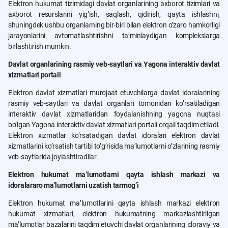
Elektron hukumat tizimidagi davlat organlarining axborot tizimlari va
axborot resurslarini yigʼish, saqlash, qidirish, qayta ishlashni,
shuningdek ushbu organlarning bir-biri bilan elektron oʼzaro hamkorligi
jarayonlarini avtomatlashtirishni taʼminlaydigan komplekslarga
birlashtirish mumkin.
Davlat organlarining rasmiy veb-saytlari va Yagona interaktiv davlat
xizmatlari portali
Elektron davlat xizmatlari murojaat etuvchilarga davlat idoralarining
rasmiy veb-saytlari va davlat organlari tomonidan koʼrsatiladigan
interaktiv davlat xizmatlaridan foydalanishning yagona nuqtasi
boʼlgan Yagona interaktiv davlat xizmatlari portali orqali taqdim etiladi.
Elektron xizmatlar koʼrsatadigan davlat idoralari elektron davlat
xizmatlarini koʼrsatish tartibi toʼgʼrisida maʼlumotlarni oʼzlarining rasmiy
veb-saytlarida joylashtiradilar.
Elektron hukumat maʼlumotlarni qayta ishlash markazi va
idoralararo maʼlumotlarni uzatish tarmogʼi
Elektron hukumat maʼlumotlarini qayta ishlash markazi elektron
hukumat xizmatlari, elektron hukumatning markazlashtirilgan
maʼlumotlar bazalarini taqdim etuvchi davlat organlarining idoraviy va