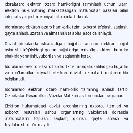
idoralararo elektron oʼzaro hamkorligini taʼminlash uchun ularni
elektron hukumatning markazlashgan maʼlumotlar bazalari bilan
integratsiya qilish imkoniyatini taʼminlashi kerak.
Idoralararo elektron oʼzaro hamkorlik tizimi axborot toʼplash, saqlash,
qayta ishlash, uzatish va almashish talablari asosida ishlaydi.
Davlat idoralarida ishlatiladigan hujjatlar asosan elektron hujjat
aylanishi toʼgʼrisidagi qonun hujjatlariga muvofiq elektron hujjatlar
shaklida yaratilishi, yuborilishi va saqlanishi kerak.
Idoralararo elektron oʼzaro hamkorlik tizimi orqali uzatiladigan hujjatlar
va maʼlumotlar roʼyxati elektron davlat xizmatlari reglamentida
belgilanadi.
Idoralararo elektron oʼzaro hamkorlik tizimining ishlash tartibi
Oʼzbekiston Respublikasi Vazirlar Mahkamasi tomonidan belgilanadi.
Elektron hukumatdagi davlat organlarining axborot tizimlari va
axborot resurslari ushbu organlarning vakolatlari doirasida
maʼlumotlarni toʼplash, saqlash, qidirish, qayta ishlash va
foydalanishni taʼminlaydi.