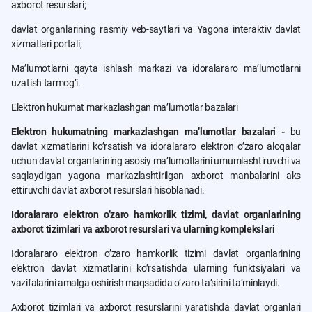
axborot resurslari;
davlat organlarining rasmiy veb-saytlari va Yagona interaktiv davlat
xizmatlari portali;
Maʼlumotlarni qayta ishlash markazi va idoralararo maʼlumotlarni
uzatish tarmogʼi.
Elektron hukumat markazlashgan maʼlumotlar bazalari
Elektron hukumatning markazlashgan maʼlumotlar bazalari -
bu
davlat xizmatlarini koʼrsatish va idoralararo elektron oʼzaro aloqalar
uchun davlat organlarining asosiy maʼlumotlarini umumlashtiruvchi va
saqlaydigan yagona markazlashtirilgan axborot manbalarini aks
ettiruvchi davlat axborot resurslari hisoblanadi.
Idoralararo elektron oʼzaro hamkorlik tizimi, davlat organlarining
axborot tizimlari va axborot resurslari va ularning komplekslari
Idoralararo elektron oʼzaro hamkorlik tizimi davlat organlarining
elektron davlat xizmatlarini koʼrsatishda ularning funktsiyalari va
vazifalarini amalga oshirish maqsadida oʼzaro taʼsirini taʼminlaydi.
Аxborot tizimlari va axborot resurslarini yaratishda davlat organlari